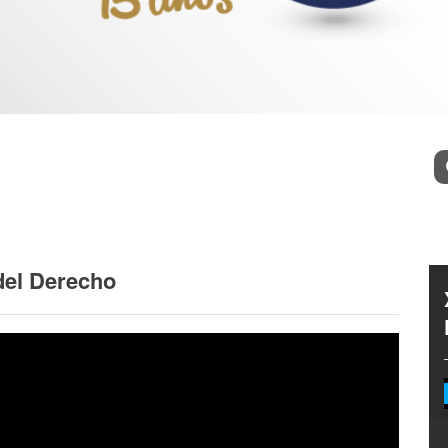
l
Bu
del Derecho