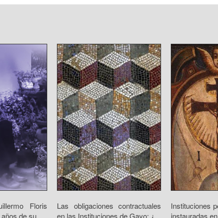
llermo Floris
Las obligaciones contractuales
Instituciones p
años de su...
en las Instituciones de Gayo: ¿...
instauradas en