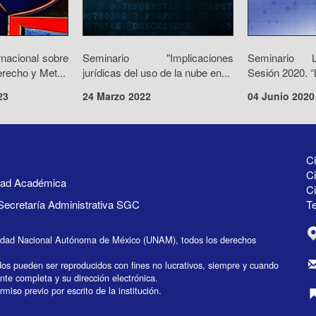
rnacional sobre
Seminario "Implicaciones
Seminario 
recho y Met...
jurídicas del uso de la nube en...
Sesión 2020. “L
23
24 Marzo 2022
04 Junio 2020
Ci
Ci
idad Académica
C
Secretaría Administrativa SGC
Te
idad Nacional Autónoma de México (UNAM), todos los derechos
dos pueden ser reproducidos con fines no lucrativos, siempre y cuando
ente completa y su dirección electrónica.
miso previo por escrito de la institución.