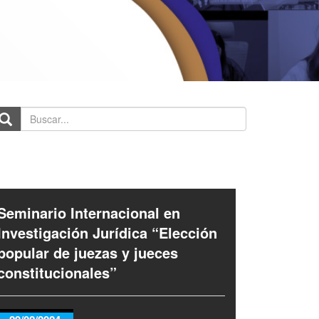
scar...
Seminario Internacional en
Investigación Jurídica “Elección
popular de juezas y jueces
constitucionales”