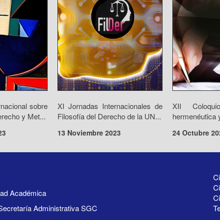
rnacional sobre
XI Jornadas Internacionales de
XII Coloqui
recho y Met...
Filosofía del Derecho de la UN...
hermenéutica y
23
13 Noviembre 2023
24 Octubre 20
Ci
Ci
idad Académica
C
Secretaría Administrativa SGC
Te