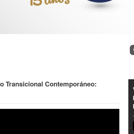
l
Bu
ado Transicional Contemporáneo: