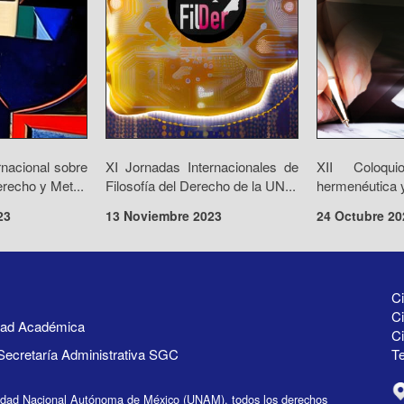
rnacional sobre
XI Jornadas Internacionales de
XII Coloqui
recho y Met...
Filosofía del Derecho de la UN...
hermenéutica y
23
13 Noviembre 2023
24 Octubre 20
Ci
Ci
idad Académica
C
Secretaría Administrativa SGC
Te
idad Nacional Autónoma de México (UNAM), todos los derechos