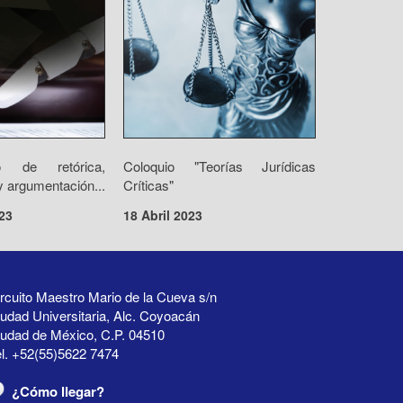
o de retórica,
Coloquio "Teorías Jurídicas
 argumentación...
Críticas"
23
18 Abril 2023
rcuito Maestro Mario de la Cueva s/n
udad Universitaria, Alc. Coyoacán
iudad de México, C.P. 04510
l. +52(55)5622 7474
¿Cómo llegar?