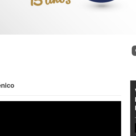
l
Bu
énico