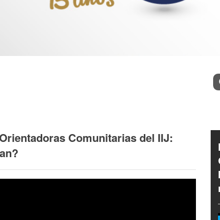
l
Bu
rientadoras Comunitarias del IIJ:
zan?