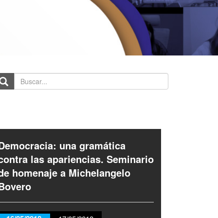
scar...
Democracia: una gramática
contra las apariencias. Seminario
de homenaje a Michelangelo
Bovero