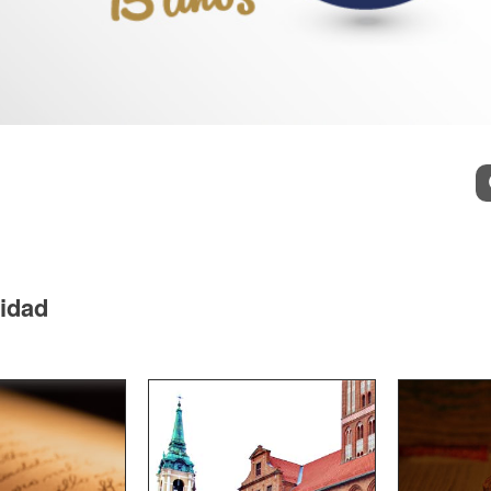
l
Bu
cidad