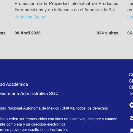
Protección de la Propiedad Intelectual de Productos
La
Farmacéuticos y su Influencia en el Acceso a la Sal...
pr
Jurídicas Opina
Ju
tas
08 Abril 2026
934 visitas
06
Ci
Ci
idad Académica
C
Secretaría Administrativa SGC
Te
idad Nacional Autónoma de México (UNAM), todos los derechos
dos pueden ser reproducidos con fines no lucrativos, siempre y cuando
ente completa y su dirección electrónica.
miso previo por escrito de la institución.