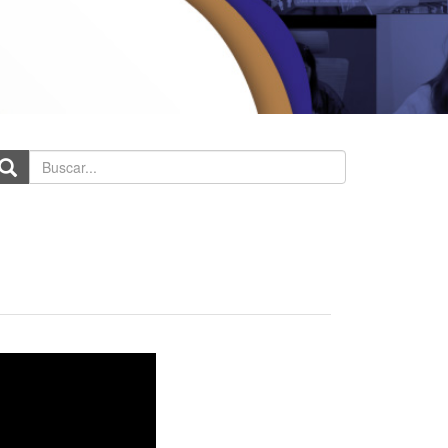
scar...