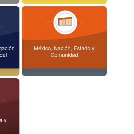
gación
México, Nación, Estado y
del
Comunidad
ra y