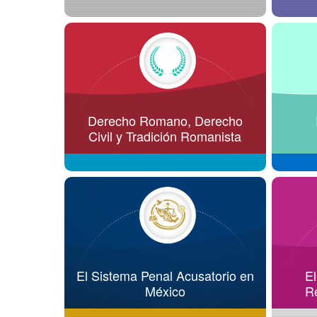
Derecho Romano, Derecho
Civil y Tradición Romanista
El Sistema Penal Acusatorio en
El
México
Re