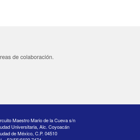
áreas de colaboración.
rcuito Maestro Mario de la Cueva s/n
udad Universitaria, Alc. Coyoacán
iudad de México, C.P. 04510
l. +52(55)5622 7474