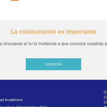
La colaboración es importante
ea vincularse al IIJ lo invitamos a que conozca nuestras 
COLABORA
Ci
Ci
idad Académica
C
Secretaría Administrativa SGC
Te