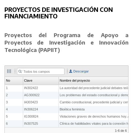
17
Propiedad Intelectual
PROYECTOS DE INVESTIGACIÓN CON
18
Territorio, Vino y Derecho
FINANCIAMIENTO
Proyectos del Programa de Apoyo a
Proyectos de Investigación e Innovación
Tecnológica (PAPIIT)
Descargar
No
Clave
Nombre del proyecto
1
IN302422
La autoridad del precedente judicial debates teóri
2
AG300922
Los problemas del estado constitucional y democr
3
IA303423
4
IN306224
Bioética feminista
5
IG300824
6
IN307525
Clínica de habilidades vitales para la conexión hu
1-6 de 6