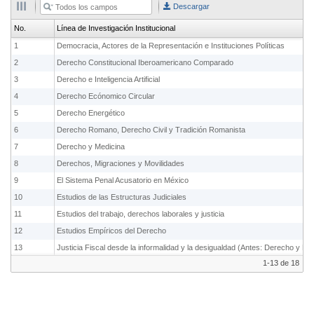
Descargar
No.
Línea de Investigación Institucional
1
Democracia, Actores de la Representación e Instituciones Políticas
2
Derecho Constitucional Iberoamericano Comparado
3
Derecho e Inteligencia Artificial
4
Derecho Ecónomico Circular
5
Derecho Energético
6
Derecho Romano, Derecho Civil y Tradición Romanista
7
Derecho y Medicina
8
Derechos, Migraciones y Movilidades
9
El Sistema Penal Acusatorio en México
10
Estudios de las Estructuras Judiciales
11
Estudios del trabajo, derechos laborales y justicia
12
Estudios Empíricos del Derecho
13
Justicia Fiscal desde la informalidad y la desigualdad (Antes: Derecho y Ec
1-13 de 18
14
Metodología de la investigación jurídica y enseñanza del derecho
15
México, Nación, Estado y Comunidad
16
Promoción y protección de los derechos de la infancia