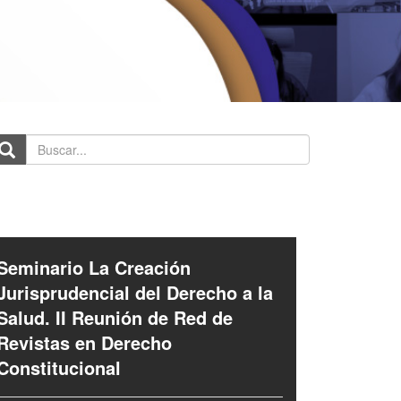
scar...
Seminario La Creación
Jurisprudencial del Derecho a la
Salud. II Reunión de Red de
Revistas en Derecho
Constitucional