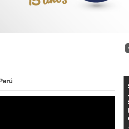
l
Bu
 Perú