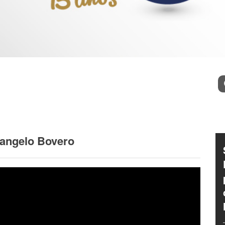
l
Bu
langelo Bovero