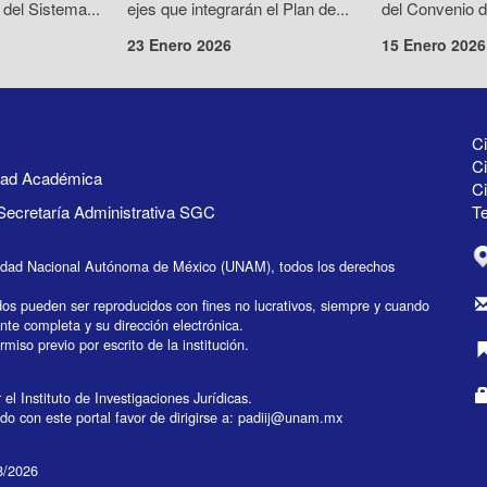
 del Sistema...
ejes que integrarán el Plan de...
del Convenio d
23 Enero 2026
15 Enero 2026
Ci
Ci
idad Académica
C
Secretaría Administrativa SGC
Te
idad Nacional Autónoma de México (UNAM), todos los derechos
dos pueden ser reproducidos con fines no lucrativos, siempre y cuando
ente completa y su dirección electrónica.
miso previo por escrito de la institución.
el Instituto de Investigaciones Jurídicas.
do con este portal favor de dirigirse a:
padiij@unam.mx
08/2026