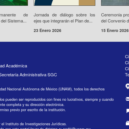
rmanente de
Jornada de diálogo sobre los
Ceremonia prot
 del Sistema...
ejes que integrarán el Plan de...
del Convenio d
23 Enero 2026
15 Enero 2026
Ci
Ci
idad Académica
C
Secretaría Administrativa SGC
Te
idad Nacional Autónoma de México (UNAM), todos los derechos
dos pueden ser reproducidos con fines no lucrativos, siempre y cuando
ente completa y su dirección electrónica.
miso previo por escrito de la institución.
el Instituto de Investigaciones Jurídicas.
do con este portal favor de dirigirse a:
padiij@unam.mx