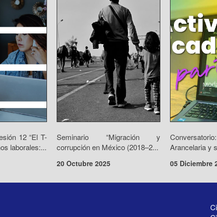
sión 12 “El T-
Seminario “Migración y
Conversat
s laborales:...
corrupción en México (2018–2...
Arancelaria y s
20 Octubre 2025
05 Diciembre 
Ci