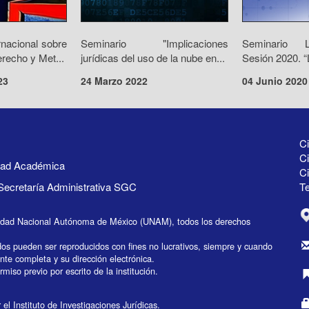
rnacional sobre
Seminario "Implicaciones
Seminario 
recho y Met...
jurídicas del uso de la nube en...
Sesión 2020. “L
23
24 Marzo 2022
04 Junio 2020
Ci
Ci
idad Académica
C
Secretaría Administrativa SGC
Te
idad Nacional Autónoma de México (UNAM), todos los derechos
dos pueden ser reproducidos con fines no lucrativos, siempre y cuando
ente completa y su dirección electrónica.
miso previo por escrito de la institución.
el Instituto de Investigaciones Jurídicas.