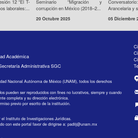
sión 12 “El T-
Seminario “Migración y
Conversat
s laborales:...
corrupción en México (2018–2...
Arancelaria y s
20 Octubre 2025
05 Diciembre 
Ci
Ci
idad Académica
C
Secretaría Administrativa SGC
Te
idad Nacional Autónoma de México (UNAM), todos los derechos
dos pueden ser reproducidos con fines no lucrativos, siempre y cuando
ente completa y su dirección electrónica.
miso previo por escrito de la institución.
el Instituto de Investigaciones Jurídicas.
do con este portal favor de dirigirse a:
padiij@unam.mx