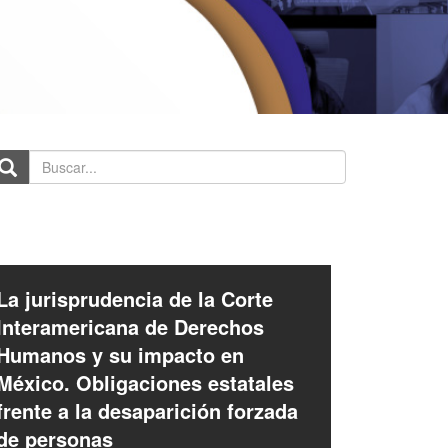
scar...
La jurisprudencia de la Corte
Interamericana de Derechos
Humanos y su impacto en
México. Obligaciones estatales
frente a la desaparición forzada
de personas