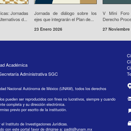
icas: Jornadas
Jornada de diálogo sobre los
V Mini Foro 
ernativos d...
ejes que integrarán el Plan de...
Derecho Proces
23 Enero 2026
27 Noviembre
Ci
Ci
idad Académica
C
Secretaría Administrativa SGC
Te
idad Nacional Autónoma de México (UNAM), todos los derechos
dos pueden ser reproducidos con fines no lucrativos, siempre y cuando
ente completa y su dirección electrónica.
miso previo por escrito de la institución.
el Instituto de Investigaciones Jurídicas.
do con este portal favor de dirigirse a:
padiij@unam.mx