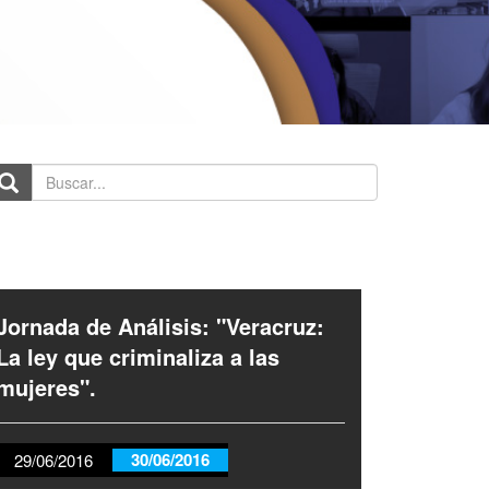
scar...
Jornada de Análisis: "Veracruz:
La ley que criminaliza a las
mujeres".
30/06/2016
29/06/2016