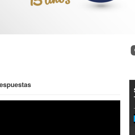
l
Bu
respuestas