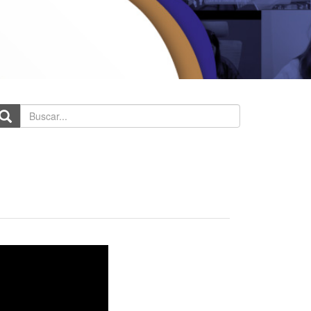
scar...