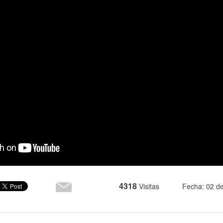
4318
Visitas
Fecha: 02 d