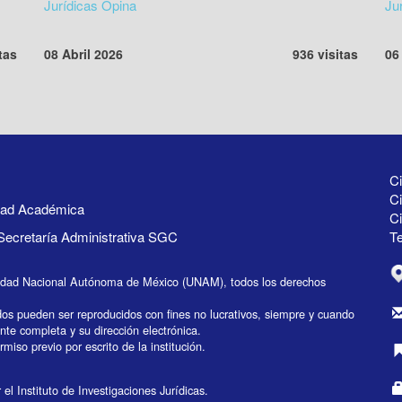
Jurídicas Opina
Ju
tas
08 Abril 2026
936 visitas
06
Ci
Ci
idad Académica
C
Secretaría Administrativa SGC
Te
idad Nacional Autónoma de México (UNAM), todos los derechos
dos pueden ser reproducidos con fines no lucrativos, siempre y cuando
ente completa y su dirección electrónica.
miso previo por escrito de la institución.
el Instituto de Investigaciones Jurídicas.