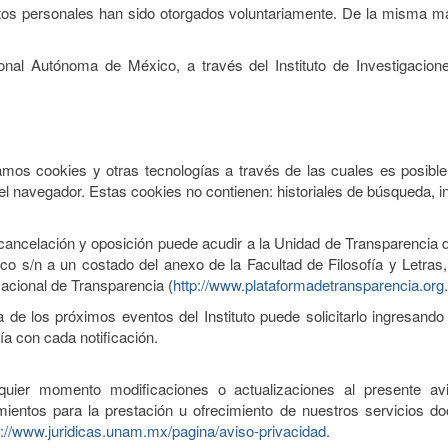
atos personales han sido otorgados voluntariamente. De la misma man
al Autónoma de México, a través del Instituto de Investigacione
os cookies y otras tecnologías a través de las cuales es posible
el navegador. Estas cookies no contienen: historiales de búsqueda, i
, cancelación y oposición puede acudir a la Unidad de Transparencia
pico s/n a un costado del anexo de la Facultad de Filosofía y Letra
acional de Transparencia (
http://www.plataformadetransparencia.or
a de los próximos eventos del Instituto puede solicitarlo ingresando
vía con cada notificación.
ier momento modificaciones o actualizaciones al presente avi
rimientos para la prestación u ofrecimiento de nuestros servicios d
s://www.juridicas.unam.mx/pagina/aviso-privacidad
.