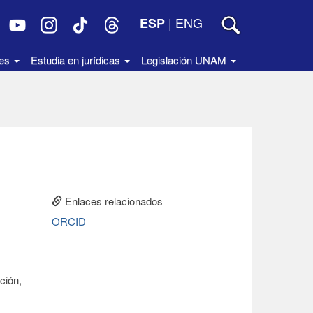
|
ENG
ESP
des
Estudia en jurídicas
Legislación UNAM
Enlaces relacionados
ORCID
ción,