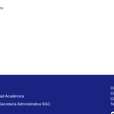
es
Ci
Ci
idad Académica
C
Secretaría Administrativa SGC
Te