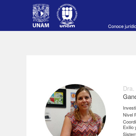
Conoce juríd
Dra.
Gand
Invest
Nivel
Coordi
Exilio
Sistem