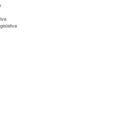
s
tiva
gislativa