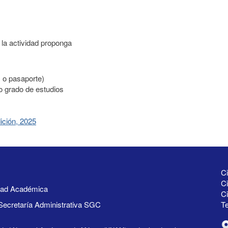
 la actividad proponga
s o pasaporte)
mo grado de estudios
ición, 2025
Ci
Ci
idad Académica
C
Secretaría Administrativa SGC
Te