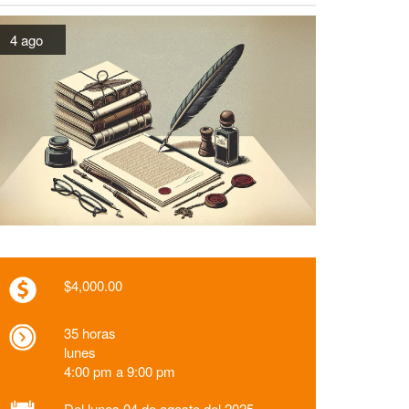
4 ago
$4,000.00
35 horas
lunes
4:00 pm a 9:00 pm
Del lunes 04 de agosto del 2025