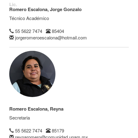
Lic.
Romero Escalona, Jorge Gonzalo
Técnico Académico
55 5622 7474
85404
jorgeromeroescalona@hotmail.com
Romero Escalona, Reyna
Secretaria
55 5622 7474
85179
reynaromero@comunidad.unam.mx