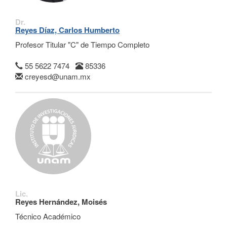
Dr.
Reyes Díaz, Carlos Humberto
Profesor Titular "C" de Tiempo Completo
55 5622 7474
85336
creyesd@unam.mx
Lic.
Reyes Hernández, Moisés
Técnico Académico