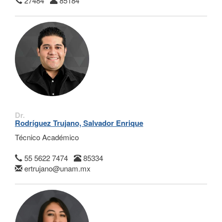
27484
85184
Dr.
Rodríguez Trujano, Salvador Enrique
Técnico Académico
55 5622 7474
85334
ertrujano@unam.mx