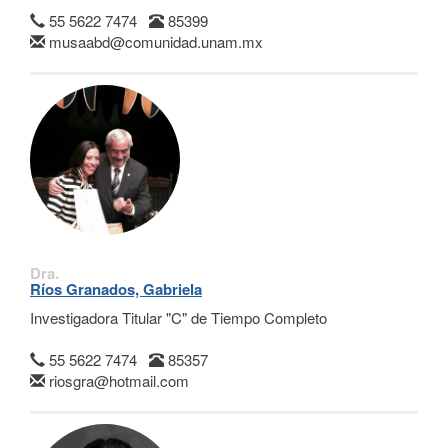
55 5622 7474
85399
musaabd@comunidad.unam.mx
Dra.
Ríos Granados, Gabriela
Investigadora Titular "C" de Tiempo Completo
55 5622 7474
85357
riosgra@hotmail.com