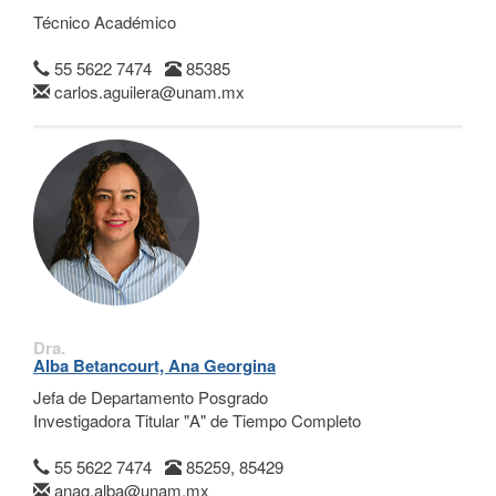
Técnico Académico
55 5622 7474
85385
carlos.aguilera@unam.mx
Dra.
Alba Betancourt, Ana Georgina
Jefa de Departamento Posgrado
Investigadora Titular "A" de Tiempo Completo
55 5622 7474
85259, 85429
anag.alba@unam.mx