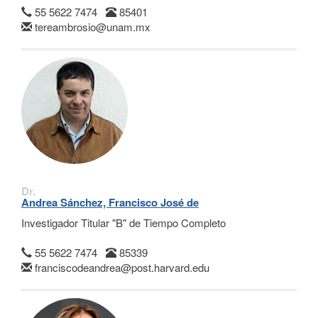
55 5622 7474
85401
tereambrosio@unam.mx
Dr.
Andrea Sánchez, Francisco José de
Investigador Titular "B" de Tiempo Completo
55 5622 7474
85339
franciscodeandrea@post.harvard.edu