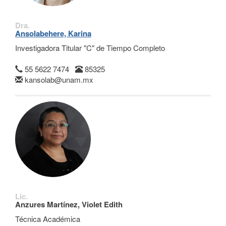
Dra.
Ansolabehere, Karina
Investigadora Titular "C" de Tiempo Completo
55 5622 7474
85325
kansolab@unam.mx
Lic.
Anzures Martínez, Violet Edith
Técnica Académica