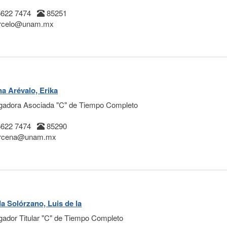
5622 7474
85251
rcelo@unam.mx
a Arévalo, Erika
igadora Asociada "C" de Tiempo Completo
5622 7474
85290
rcena@unam.mx
a Solórzano, Luis de la
igador Titular "C" de Tiempo Completo