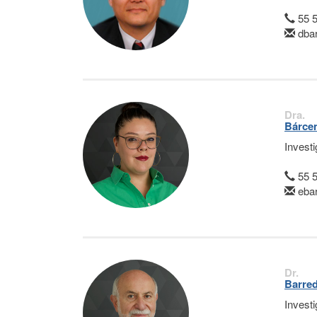
55 
dba
Dra.
Bárcen
Invest
55 
eba
Dr.
Barred
Invest