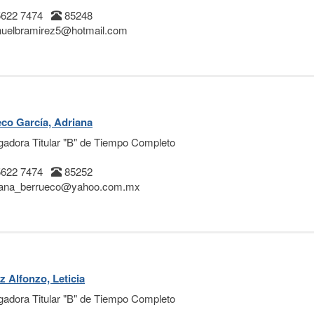
5622 7474
85248
uelbramirez5@hotmail.com
co García, Adriana
igadora Titular "B" de Tiempo Completo
5622 7474
85252
iana_berrueco@yahoo.com.mx
z Alfonzo, Leticia
igadora Titular "B" de Tiempo Completo