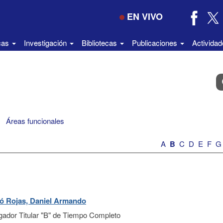
EN VIVO
icas
Investigación
Bibliotecas
Publicaciones
Activida
B
e
el
di
Áreas funcionales
A
B
C
D
E
F
G
ó Rojas, Daniel Armando
igador Titular "B" de Tiempo Completo