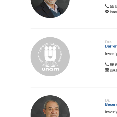
55 
lba
Dra.
Barrer
Invest
55 
paul
Dr.
Becerr
Invest