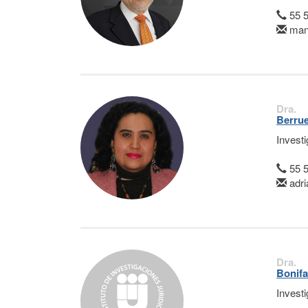
55 
man
Dra.
Berrue
Invest
55 
adr
Dra.
Bonifa
Invest