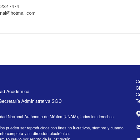
6222 7474
nal@hotmail.com
Ci
Ci
idad Académica
C
Secretaría Administrativa SGC
Te
idad Nacional Autónoma de México (UNAM), todos los derechos
dos pueden ser reproducidos con fines no lucrativos, siempre y cuando
ente completa y su dirección electrónica.
miso previo por escrito de la institución.