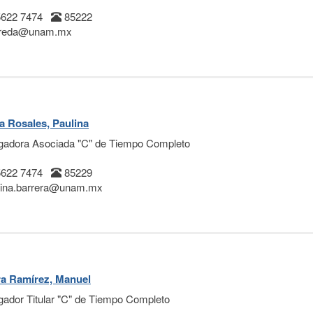
5622 7474
85222
rreda@unam.mx
a Rosales, Paulina
igadora Asociada "C" de Tiempo Completo
5622 7474
85229
ina.barrera@unam.mx
a Ramírez, Manuel
igador Titular "C" de Tiempo Completo