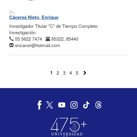
Dr.
Cáceres Nieto, Enrique
Investigador Titular "C" de Tiempo Completo
Investigación
55 5622 7474
85322, 85440
encacer@hotmail.com
1
2
3
4
5