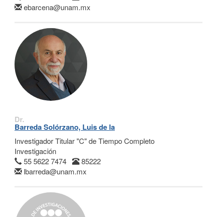
ebarcena@unam.mx
Dr.
Barreda Solórzano, Luis de la
Investigador Titular "C" de Tiempo Completo
Investigación
55 5622 7474
85222
lbarreda@unam.mx