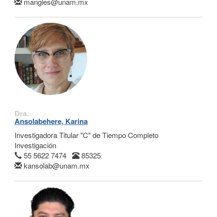
mangles@unam.mx
Dra.
Ansolabehere, Karina
Investigadora Titular "C" de Tiempo Completo
Investigación
55 5622 7474
85325
kansolab@unam.mx