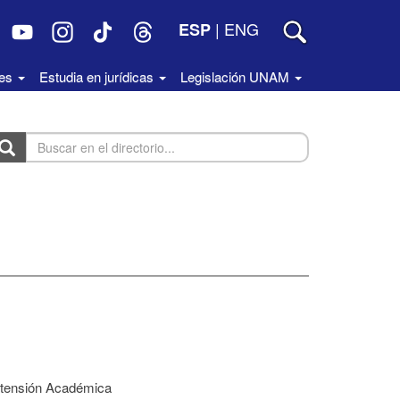
|
ENG
ESP
des
Estudia en jurídicas
Legislación UNAM
uscar
n
rectorio...
xtensión Académica