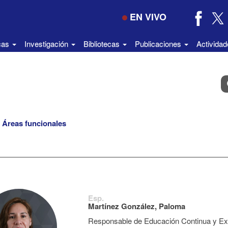
EN VIVO
icas
Investigación
Bibliotecas
Publicaciones
Activida
B
e
el
di
Áreas funcionales
Esp.
Martínez González, Paloma
Responsable de Educación Continua y E