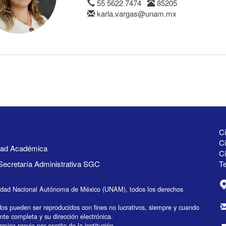
55 5622 7474
85205
karla.vargas@unam.mx
Ci
Ci
idad Académica
C
Secretaría Administrativa SGC
Te
idad Nacional Autónoma de México (UNAM), todos los derechos
dos pueden ser reproducidos con fines no lucrativos, siempre y cuando
ente completa y su dirección electrónica.
miso previo por escrito de la institución.