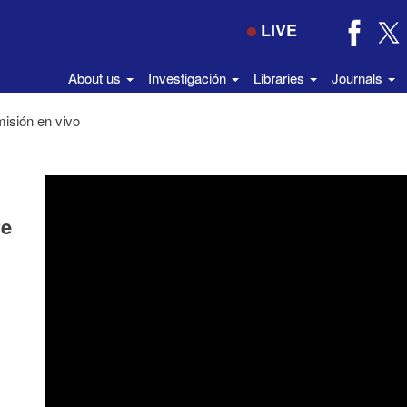
LIVE
About us
Investigación
Libraries
Journals
isión en vivo
re