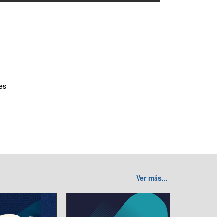
es
Ver más...