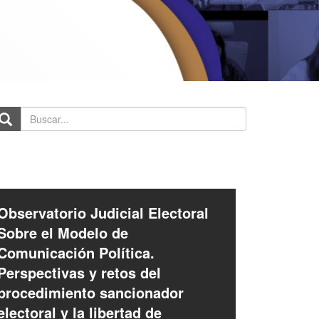
scar...
Observatorio Judicial Electoral
Sobre el Modelo de
Comunicación Política.
Perspectivas y retos del
procedimiento sancionador
electoral y la libertad de