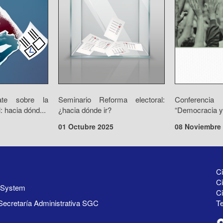
te sobre la
Seminario Reforma electoral:
Conferenc
: hacia dónd...
¿hacia dónde ir?
“Democracia y 
01 Octubre 2025
08 Noviembre
Ci
Ci
y System
C
Secretaría Administrativa SGC
Te