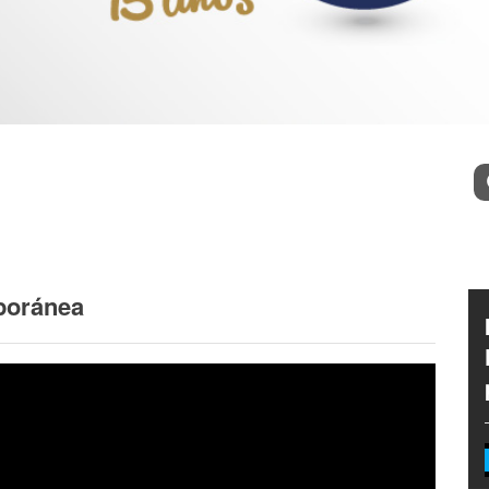
Bu
poránea