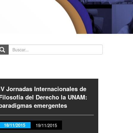
scar...
IV Jornadas Internacionales de
Filosofía del Derecho la UNAM:
paradigmas emergentes
18/11/2015
19/11/2015