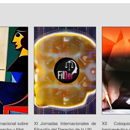
rnacional sobre
XI Jornadas Internacionales de
XII Coloqui
recho y Met...
Filosofía del Derecho de la UN...
hermenéutica y