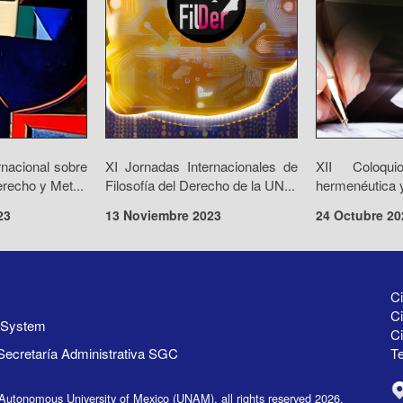
rnacional sobre
XI Jornadas Internacionales de
XII Coloqui
recho y Met...
Filosofía del Derecho de la UN...
hermenéutica y
23
13 Noviembre 2023
24 Octubre 20
Ci
Ci
y System
C
Secretaría Administrativa SGC
Te
Autonomous University of Mexico (UNAM), all rights reserved 2026.