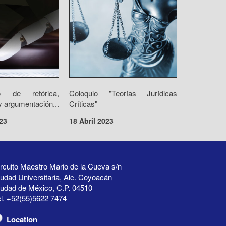
o de retórica,
Coloquio "Teorías Jurídicas
 argumentación...
Críticas"
23
18 Abril 2023
rcuito Maestro Mario de la Cueva s/n
udad Universitaria, Alc. Coyoacán
iudad de México, C.P. 04510
l. +52(55)5622 7474
Location