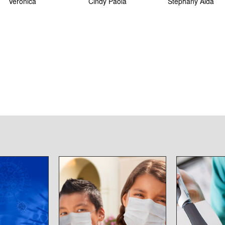
Verónica
Cindy Paola
Stephany Aida