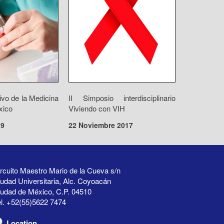
vo de la Medicina
II Simposio interdisciplinario
xico
Viviendo con VIH
19
22 Noviembre 2017
rcuito Maestro Mario de la Cueva s/n
udad Universitaria, Alc. Coyoacán
iudad de México, C.P. 04510
l. +52(55)5622 7474
Location