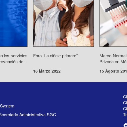
n los servicios
Foro “La niñez: primero”
Marco Normati
revención de...
Privada en Mé
16 Marzo 2022
15 Agosto 20
Ci
Ci
y System
C
Secretaría Administrativa SGC
Te