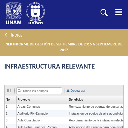
ÍNDICE
3ER INFORME DE GESTIÓN DE SEPTIEMBRE DE 2016 A SEPTIEMBRE DE
2017
INFRAESTRUCTURA RELEVANTE
Descargar
No.
Proyecto
Beneficios
1
Áreas Comunes
2
Auditorio Fix-Zamudio
3
Aula Constitución
4
Aula Felipe Sánchez Román