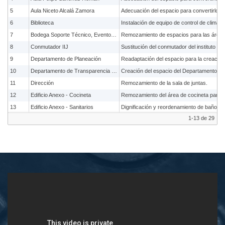
5
Aula Niceto Alcalá Zamora
6
Biblioteca
7
Bodega Soporte Técnico, Eventos y Difusión y Oficina de Mantenimiento
8
Conmutador IIJ
9
Departamento de Planeación
10
Departamento de Transparencia y Archivos / Extensión Académica
11
Dirección
Remozamiento de la sala de juntas.
12
Edificio Anexo - Cocineta
13
Edificio Anexo - Sanitarios
1-13 de 29
14
Estacionamiento
Implementación de jaula de Almacén de Ba
15
Investigación Aplicada y Opinión
16
Investigación Primero Norte
17
Investigación Primero Poniente
18
Investigación Primero Oriente
19
Investigación Segundo Oriente
20
Investigación Segundo Poniente
21
Pisos de Investigación, Publicaciones, Secretaría Técnica y Secretaría Académica
22
Laboratorio Nacional de Diversidades