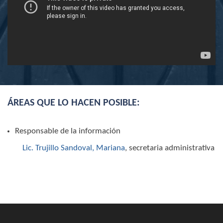
23
Oficialía de partes
Adaptación de espacio para la oficialía de p
24
Infraestructura Tecnología Voz y Datos
25
Secretaría Administrativa
26
Secretaría Técnica
27
Site Primero y Segundo Poniente
28
Soporte Técnico
Total Inversión
ÁREAS QUE LO HACEN POSIBLE:
Responsable de la información
Lic. Trujillo Sandoval, Mariana
, secretaria administrativa