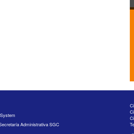
Ci
Ci
y System
C
Secretaría Administrativa SGC
Te