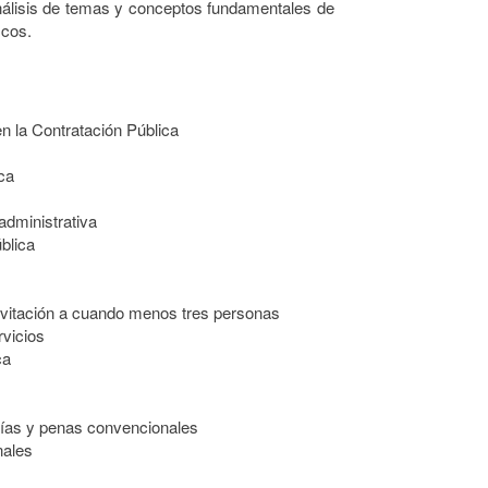
análisis de temas y conceptos fundamentales de
icos.
en la Contratación Pública
ca
administrativa
blica
invitación a cuando menos tres personas
rvicios
ca
ntías y penas convencionales
nales