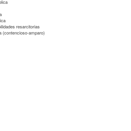
lica
a
ica
lidades resarcitorias
lica (contencioso-amparo)