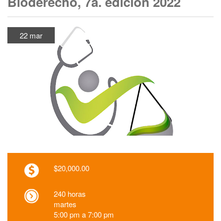
Bioderecho, 7a. edición 2022
22 mar
$20,000.00
240 horas
martes
5:00 pm a 7:00 pm