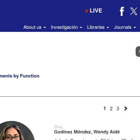
LIVE
About us
Investigación
Libraries
Journals
B
e
el
di
ments by Function
1
2
3
Dra.
Godínez Méndez, Wendy Aidé