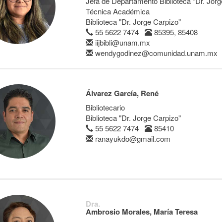
Jefa de Departamento Biblioteca "Dr. Jorg
Técnica Académica
Biblioteca "Dr. Jorge Carpizo"
55 5622 7474
85395, 85408
iijbibli@unam.mx
wendygodinez@comunidad.unam.mx
Álvarez García, René
Bibliotecario
Biblioteca "Dr. Jorge Carpizo"
55 5622 7474
85410
ranayukdo@gmail.com
Dra.
Ambrosio Morales, María Teresa