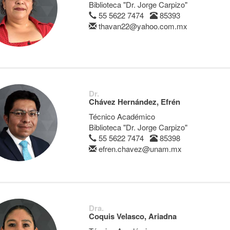
Biblioteca "Dr. Jorge Carpizo"
55 5622 7474
85393
thavan22@yahoo.com.mx
Dr.
Chávez Hernández, Efrén
Técnico Académico
Biblioteca "Dr. Jorge Carpizo"
55 5622 7474
85398
efren.chavez@unam.mx
Dra.
Coquis Velasco, Ariadna