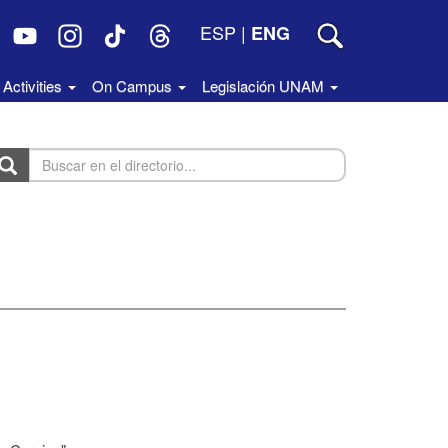
ESP
|
ENG
Activities
On Campus
Legislación UNAM
uscar
n
rectorio...