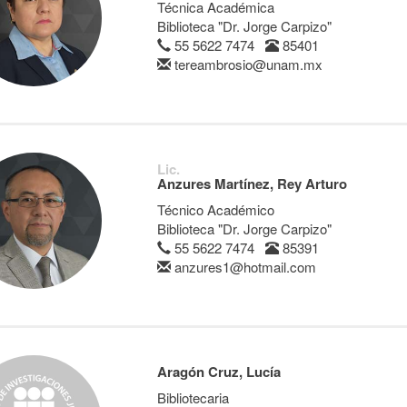
Técnica Académica
Biblioteca "Dr. Jorge Carpizo"
55 5622 7474
85401
tereambrosio@unam.mx
Lic.
Anzures Martínez, Rey Arturo
Técnico Académico
Biblioteca "Dr. Jorge Carpizo"
55 5622 7474
85391
anzures1@hotmail.com
Aragón Cruz, Lucía
Bibliotecaria