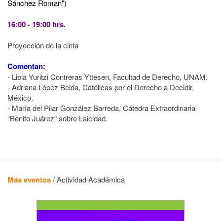
Sánchez Roman")
16:00 - 19:00 hrs.
Proyecció
n
de
la cinta
Comentan:
- Libia Yuritzi Contreras Yttesen, Facultad de Derecho, UNAM.
- Adriana L
ópez Belda, Católicas por el Derecho a Decidir,
Mé
xico.
- Mar
í
a del Pilar Gonz
á
lez Barreda, C
á
tedra Extraordinaria
“
Benito Ju
á
rez
”
sobre Laicidad.
Más eventos
/
Actividad Académica