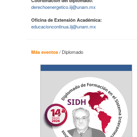
Coordinación del diplomado:
derechoenergetico.iij@unam.mx
Oficina de Extensión Académica:
educacioncontinua.iij@unam.mx
Más eventos
/
Diplomado