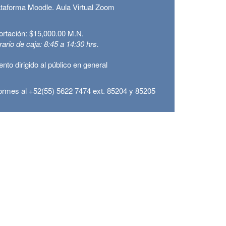
ataforma Moodle. Aula Virtual Zoom
ortación: $15,000.00 M.N.
ario de caja: 8:45 a 14:30 hrs.
nto dirigido al público en general
formes al +52(55) 5622 7474 ext. 85204 y 85205