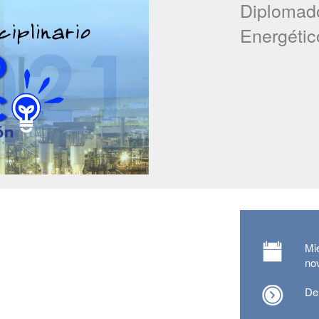
Diplomado
Energétic
Mi
no
De