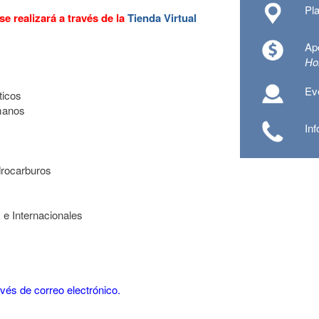
Pl
se realizará a través de la
Tienda Virtual
Ap
Hor
Eve
ticos
manos
In
drocarburos
e Internacionales
vés de correo electrónico.