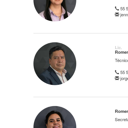
55 
jenn
Lic.
Romer
Técnic
55 
jorg
Romer
Secret