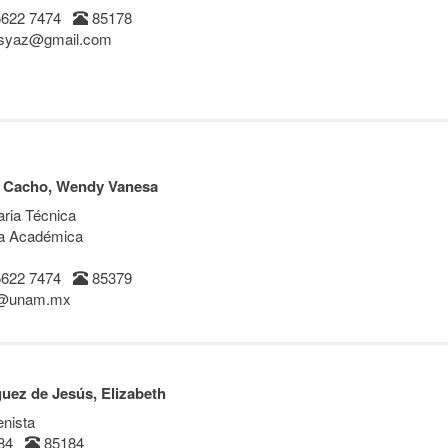
5622 7474
85178
osyaz@gmail.com
 Cacho, Wendy Vanesa
aria Técnica
a Académica
5622 7474
85379
ij@unam.mx
uez de Jesús, Elizabeth
nista
484
85184