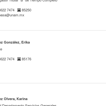
5622 7474
85250
basa@unam.mx
z González, Erika
te
5622 7474
85176
z Olvera, Karina
el Departamento Servicios Generales