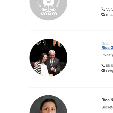
55 
mus
Dra.
Ríos G
Invest
55 
rios
Ríos 
Secret