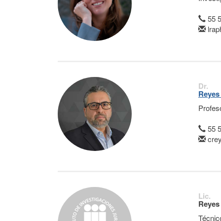
55 
lra
Dr.
Reyes 
Profes
55 
cre
Lic.
Reyes
Técnic