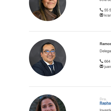
55 
kra
Ramos
Delega
664
jua
Dra.
Raphae
Invest