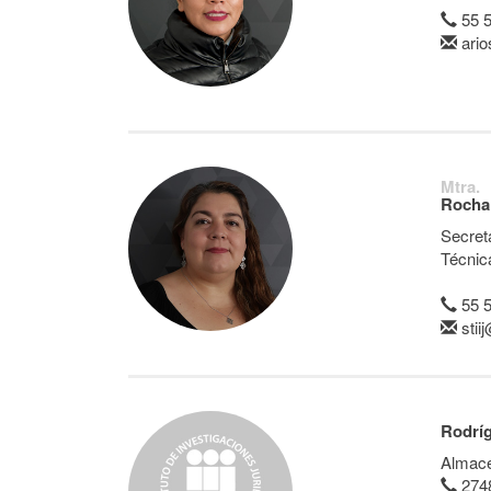
55 
ari
Mtra.
Rocha
Secret
Técnic
55 
sti
Rodríg
Almace
27