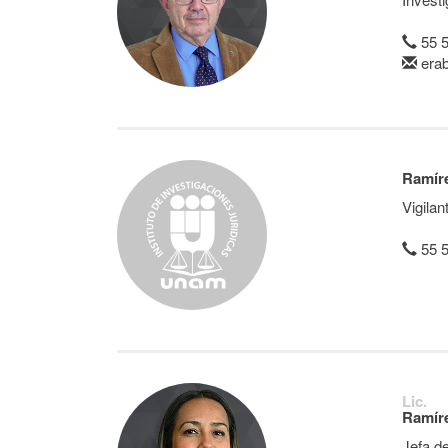
55 
era
Ramíre
Vigilan
55 
Lic.
Ramíre
Jefa d