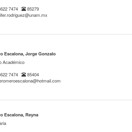
5622 7474
85279
ifer.rodriguez@unam.mx
o Escalona, Jorge Gonzalo
o Académico
5622 7474
85404
eromeroescalona@hotmail.com
o Escalona, Reyna
aria