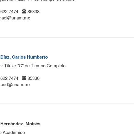
5622 7474
85338
phael@unam.mx
Díaz, Carlos Humberto
or Titular "C" de Tiempo Completo
5622 7474
85336
yesd@unam.mx
 Hernández, Moisés
o Académico