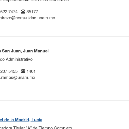
5622 7474
85177
mirezo@comunidad.unam.mx
 San Juan, Juan Manuel
do Administrativo
 207 5455
1401
n.ramos@unam.mx
l de la Madrid, Lucía
igadora Titular "A" de Tiempo Completo