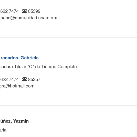
5622 7474
85399
aabd@comunidad.unam.mx
ranados, Gabriela
igadora Titular "C" de Tiempo Completo
5622 7474
85357
gra@hotmail.com
Núñez, Yazmin
aria