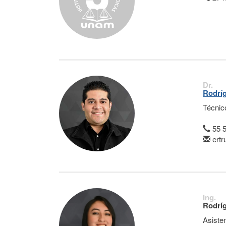
Dr.
Rodríg
Técnic
55 
ert
Ing.
Rodríg
Asiste