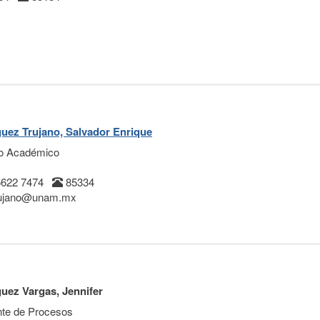
uez Trujano, Salvador Enrique
o Académico
5622 7474
85334
rujano@unam.mx
uez Vargas, Jennifer
nte de Procesos