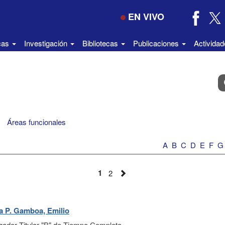
EN VIVO
icas
Investigación
Bibliotecas
Publicaciones
Activida
B
e
el
di
Áreas funcionales
A
B
C
D
E
F
G
1
2
 P. Gamboa, Emilio
igador Titular "B" de Tiempo Completo