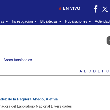
EN VIVO
icas
Investigación
Bibliotecas
Publicaciones
Activida
B
e
el
di
Áreas funcionales
A
B
C
D
E
F
G
dez de la Reguera Ahedo, Alethia
nadora del Laboratorio Nacional Diversidades