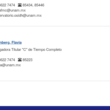
5622 7474
85434, 85446
safmc@unam.mx
rvatorio.osidh@unam.mx
nberg, Flavia
igadora Titular "C" de Tiempo Completo
5622 7474
85223
via@unam.mx