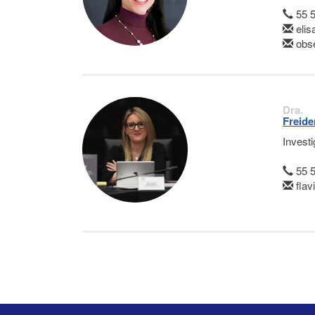
55 
eli
obse
Dra.
Freide
Invest
55 
fla