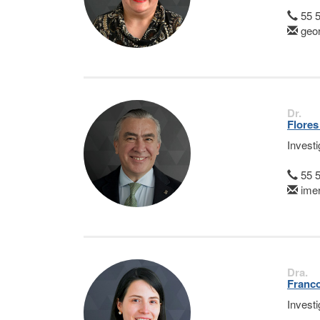
55 
geor
Dr.
Flores
Invest
55 
ime
Dra.
Franco
Invest