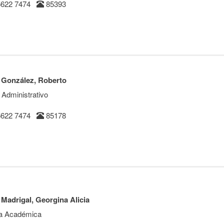
5622 7474
85393
 González, Roberto
 Administrativo
5622 7474
85178
 Madrigal, Georgina Alicia
a Académica