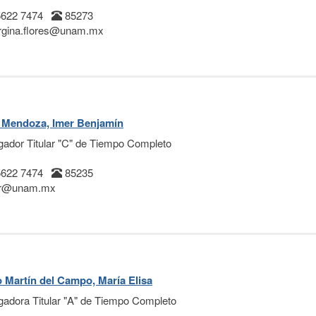
5622 7474
85273
gina.flores@unam.mx
 Mendoza, Imer Benjamín
igador Titular "C" de Tiempo Completo
5622 7474
85235
r@unam.mx
 Martín del Campo, María Elisa
igadora Titular "A" de Tiempo Completo