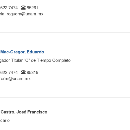
5622 7474
85261
thia_reguera@unam.mx
 Mac-Gregor, Eduardo
igador Titular "C" de Tiempo Completo
5622 7474
85319
rrerm@unam.mx
 Castro, José Francisco
ecario