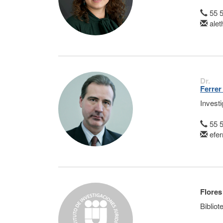
55 
ale
Dr.
Ferrer
Invest
55 
efe
Flores
Bibliot