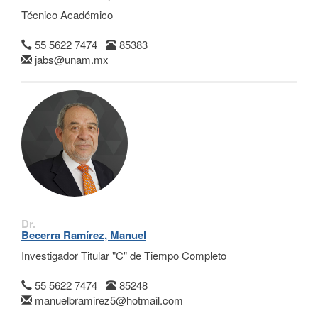
Técnico Académico
55 5622 7474
85383
jabs@unam.mx
Dr.
Becerra Ramírez, Manuel
Investigador Titular "C" de Tiempo Completo
55 5622 7474
85248
manuelbramirez5@hotmail.com