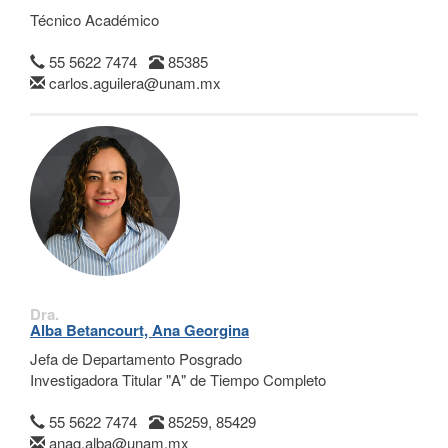
Técnico Académico
55 5622 7474
85385
carlos.aguilera@unam.mx
Dra.
Alba Betancourt, Ana Georgina
Jefa de Departamento Posgrado
Investigadora Titular "A" de Tiempo Completo
55 5622 7474
85259, 85429
anag.alba@unam.mx