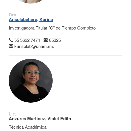
Dra.
Ansolabehere, Karina
Investigadora Titular "C" de Tiempo Completo
55 5622 7474
85325
kansolab@unam.mx
Lic.
Anzures Martínez, Violet Edith
Técnica Académica