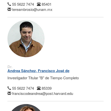
55 5622 7474
85401
tereambrosio@unam.mx
Dr.
Andrea Sánchez, Francisco José de
Investigador Titular "B" de Tiempo Completo
55 5622 7474
85339
franciscodeandrea@post.harvard.edu