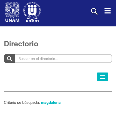
Directorio
Buscar
en
el
directorio...
Toggle
navigati
Criterio de búsqueda:
magdalena