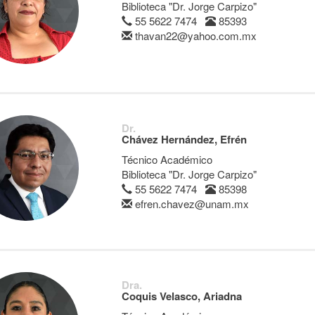
Biblioteca "Dr. Jorge Carpizo"
55 5622 7474
85393
thavan22@yahoo.com.mx
Dr.
Chávez Hernández, Efrén
Técnico Académico
Biblioteca "Dr. Jorge Carpizo"
55 5622 7474
85398
efren.chavez@unam.mx
Dra.
Coquis Velasco, Ariadna