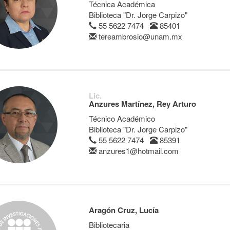
Técnica Académica
Biblioteca "Dr. Jorge Carpizo"
55 5622 7474
85401
tereambrosio@unam.mx
Lic.
Anzures Martínez, Rey Arturo
Técnico Académico
Biblioteca "Dr. Jorge Carpizo"
55 5622 7474
85391
anzures1@hotmail.com
Aragón Cruz, Lucía
Bibliotecaria