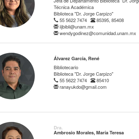
Jefa de Departamento Biblioteca "Dr. Jorg
Técnica Académica
Biblioteca "Dr. Jorge Carpizo"
55 5622 7474
85395, 85408
iijbibli@unam.mx
wendygodinez@comunidad.unam.mx
Álvarez García, René
Bibliotecario
Biblioteca "Dr. Jorge Carpizo"
55 5622 7474
85410
ranayukdo@gmail.com
Dra.
Ambrosio Morales, María Teresa