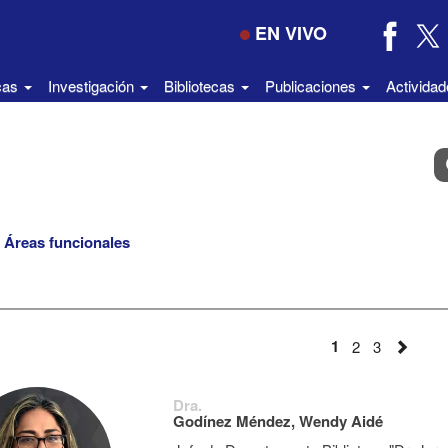
EN VIVO
icas
Investigación
Bibliotecas
Publicaciones
Activida
B
e
el
di
Áreas funcionales
1
2
3
Dra.
Godínez Méndez, Wendy Aidé